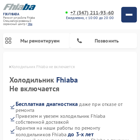
+7 (347) 211-93-60
FIX-FHIABA
Ежедневно, с 10:00 до 20:00
Ремонт устройств Fhiaba
Специализированный
cервисный центр г.
Уфа
Мы ремонтируем
Позвонить
в Уфе
Холодильник Fhiaba не включается
Холодильник
Fhiaba
Не включается
Бесплатная диагностика
даже при отказе от
ремонта
Привезем и увезем холодильник Fhiaba
собственной доставкой
Гарантия на наши работы по ремонту
до 3-х лет
холодильников Fhiaba