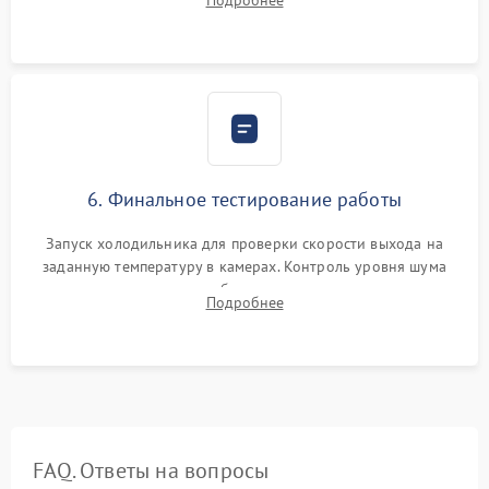
Подробнее
электронным весам. Контроль рабочего давления в системе.
6. Финальное тестирование работы
Запуск холодильника для проверки скорости выхода на
заданную температуру в камерах. Контроль уровня шума
компрессора, отсутствия обмерзания стенок и корректного
Подробнее
срабатывания системы автоматической оттайки.
FAQ. Ответы на вопросы