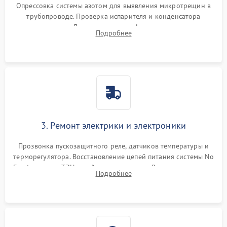
Опрессовка системы азотом для выявления микротрещин в
трубопроводе. Проверка испарителя и конденсатора
течеискателем. Демонтаж старого фильтра-осушителя и
Подробнее
продувка капиллярной трубки для устранения засоров.
3. Ремонт электрики и электроники
Прозвонка пускозащитного реле, датчиков температуры и
терморегулятора. Восстановление цепей питания системы No
Frost, включая ТЭН оттайки и вентилятор. Ремонт или замена
Подробнее
платы управления при сбоях алгоритмов.