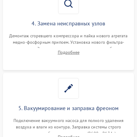
4. Замена неисправных узлов
Демонтаж сгоревшего компрессора и пайка нового агрегата
медно-фосфорным припоем. Установка нового фильтра-
осушителя. Замена изношенных вентиляторов обдува,
Подробнее
сломанных заслонок или поврежденных дверных петель.
5. Вакуумирование и заправка фреоном
Подключение вакуумного насоса для полного удаления
воздуха и влаги из контура. Заправка системы строго
дозированным объемом хладагента (R600a, R134a) по